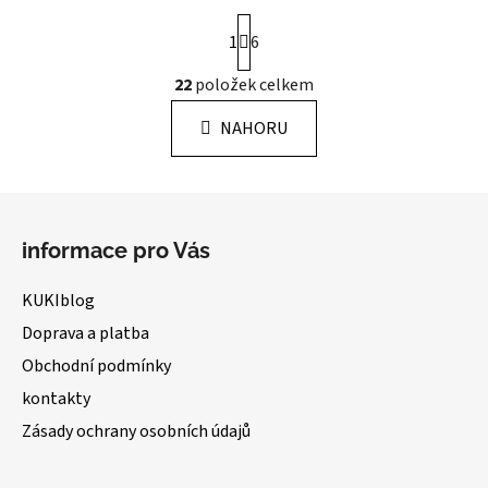
S
1
6
t
r
22
položek celkem
á
O
n
v
k
NAHORU
l
o
á
v
á
d
Z
n
a
á
í
c
informace pro Vás
p
í
a
p
KUKIblog
r
t
Doprava a platba
v
í
k
Obchodní podmínky
y
kontakty
v
ý
Zásady ochrany osobních údajů
p
i