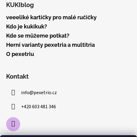
s
KUKIblog
u
veeeliké kartičky pro malé ručičky
Kdo je kukikuk?
Kde se můžeme potkat?
Herní varianty pexetria a multitria
O pexetriu
Kontakt
info
@
pexetrio.cz
+420 603 481 346