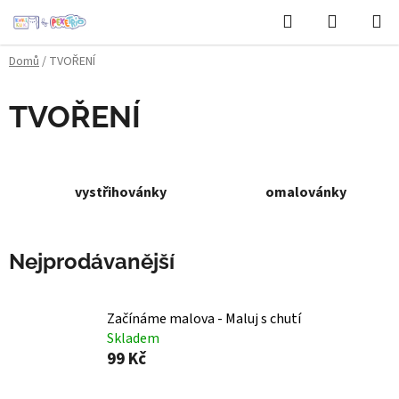
Přejít
Hledat
NÁKUPN
na
KOŠÍK
obsah
Domů
/
TVOŘENÍ
TVOŘENÍ
vystřihovánky
omalovánky
Nejprodávanější
Začínáme malova - Maluj s chutí
Skladem
99 Kč