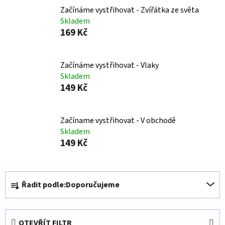
Začínáme vystřihovat - Zvířátka ze světa
Skladem
169 Kč
Začínáme vystřihovat - Vlaky
Skladem
149 Kč
Začíname vystřihovat - V obchodě
Skladem
149 Kč
Ř
Řadit podle:
Doporučujeme
a
z
e
OTEVŘÍT FILTR