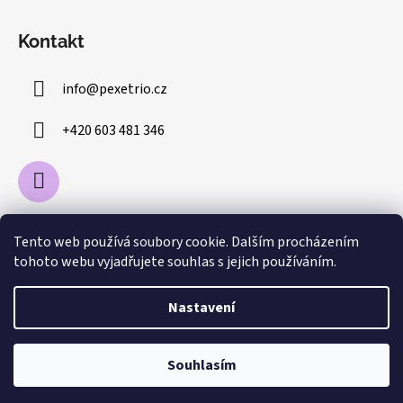
Kontakt
info
@
pexetrio.cz
+420 603 481 346
Tento web používá soubory cookie. Dalším procházením
tohoto webu vyjadřujete souhlas s jejich používáním.
Pexetrio
Betexa.cz
Nastavení
Vytvořil Shoptet
Souhlasím
Copyright 2026
Pexetrio.cz
. Všechna práva vyhrazena.
Upravit nastavení cookies