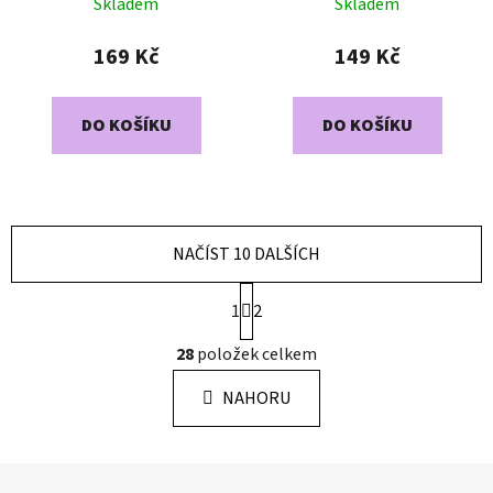
Skladem
Skladem
169 Kč
149 Kč
DO KOŠÍKU
DO KOŠÍKU
NAČÍST 10 DALŠÍCH
S
1
2
t
r
O
28
položek celkem
á
v
n
l
k
NAHORU
á
o
d
v
a
á
Z
c
n