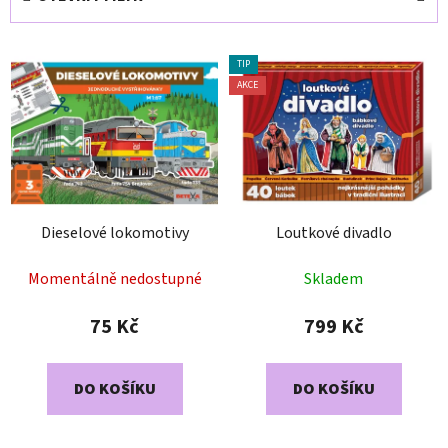
n
í
V
p
TIP
ý
r
AKCE
p
o
i
d
s
u
p
k
r
t
Dieselové lokomotivy
Loutkové divadlo
o
ů
d
Momentálně nedostupné
Skladem
u
k
75 Kč
799 Kč
t
ů
DO KOŠÍKU
DO KOŠÍKU