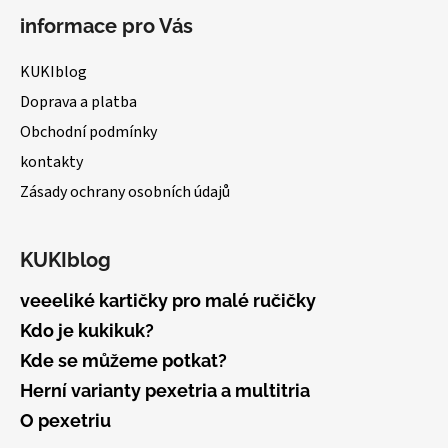
á
í
í
informace pro Vás
p
p
r
a
KUKIblog
v
t
k
Doprava a platba
í
y
Obchodní podmínky
v
kontakty
ý
p
Zásady ochrany osobních údajů
i
s
u
KUKIblog
veeeliké kartičky pro malé ručičky
Kdo je kukikuk?
Kde se můžeme potkat?
Herní varianty pexetria a multitria
O pexetriu