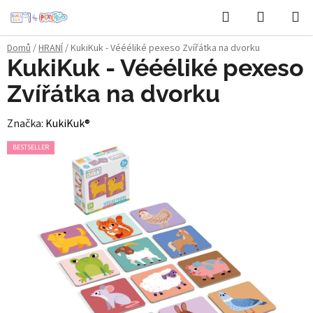
Přejít
Hledat
NÁKUPN
na
KOŠÍK
obsah
Domů
/
HRANÍ
/
KukiKuk - Véééliké pexeso Zvířátka na dvorku
KukiKuk - Véééliké pexeso
Zvířátka na dvorku
Značka:
KukiKuk®
BESTSELLER