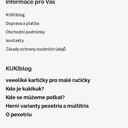
informace pro Vás
p
a
KUKIblog
t
Doprava a platba
í
Obchodní podmínky
kontakty
Zásady ochrany osobních údajů
KUKIblog
veeeliké kartičky pro malé ručičky
Kdo je kukikuk?
Kde se můžeme potkat?
Herní varianty pexetria a multitria
O pexetriu