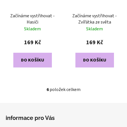
Začínáme vystřihovat -
Začínáme vystřihovat -
Hasiči
Zvířátka ze světa
Skladem
Skladem
169 Kč
169 Kč
DO KOŠÍKU
DO KOŠÍKU
6
položek celkem
O
v
l
Z
á
á
d
informace pro Vás
p
a