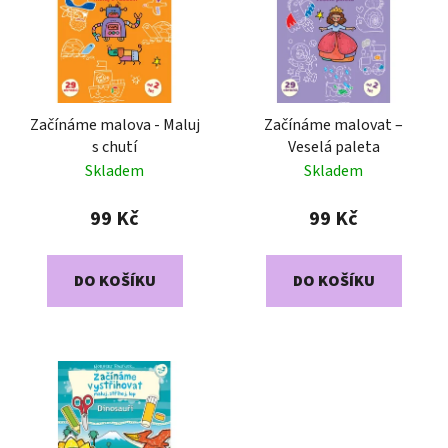
p
o
i
d
s
u
p
k
r
t
Začínáme malova - Maluj
Začínáme malovat –
o
ů
s chutí
Veselá paleta
d
Skladem
Skladem
u
k
99 Kč
99 Kč
t
ů
DO KOŠÍKU
DO KOŠÍKU