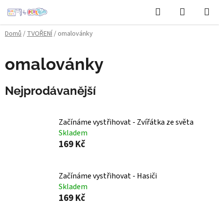
Přejít
Hledat
NÁKUPN
na
KOŠÍK
obsah
Domů
/
TVOŘENÍ
/
omalovánky
omalovánky
Nejprodávanější
Začínáme vystřihovat - Zvířátka ze světa
Skladem
169 Kč
Začínáme vystřihovat - Hasiči
Skladem
169 Kč