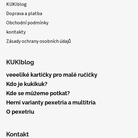
a
c
KUKIblog
t
í
Doprava a platba
í
p
Obchodní podmínky
r
v
kontakty
k
Zásady ochrany osobních údajů
y
v
ý
KUKIblog
p
i
veeeliké kartičky pro malé ručičky
s
Kdo je kukikuk?
u
Kde se můžeme potkat?
Herní varianty pexetria a multitria
O pexetriu
Kontakt