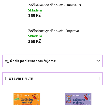
Začínáme vystřihovat - Dinosauři
Skladem
169 Kč
Začínáme vystřihovat - Doprava
Skladem
169 Kč
Ř
Řadit podle:
Doporučujeme
a
z
e
OTEVŘÍT FILTR
n
í
V
p
ý
r