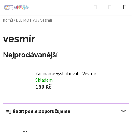
Přejít
Hledat
NÁKUPN
na
KOŠÍK
obsah
Domů
/
DLE MOTIVU
/
vesmír
vesmír
Nejprodávanější
Začínáme vystřihovat - Vesmír
Skladem
169 Kč
Ř
Řadit podle:
Doporučujeme
a
z
e