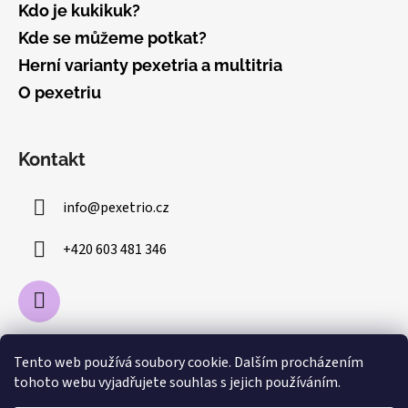
Kdo je kukikuk?
u
Kde se můžeme potkat?
Herní varianty pexetria a multitria
O pexetriu
Kontakt
info
@
pexetrio.cz
+420 603 481 346
Tento web používá soubory cookie. Dalším procházením
tohoto webu vyjadřujete souhlas s jejich používáním.
Pexetrio
Betexa.cz