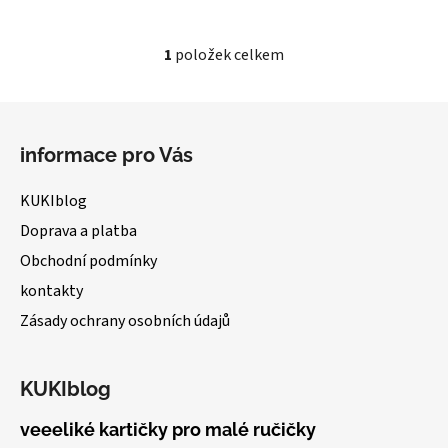
1
položek celkem
O
v
l
Z
á
á
d
informace pro Vás
p
a
a
c
KUKIblog
t
í
Doprava a platba
í
p
Obchodní podmínky
r
v
kontakty
k
Zásady ochrany osobních údajů
y
v
ý
KUKIblog
p
i
veeeliké kartičky pro malé ručičky
s