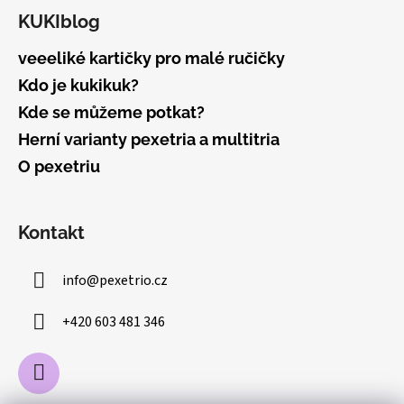
KUKIblog
veeeliké kartičky pro malé ručičky
Kdo je kukikuk?
Kde se můžeme potkat?
Herní varianty pexetria a multitria
O pexetriu
Kontakt
info
@
pexetrio.cz
+420 603 481 346