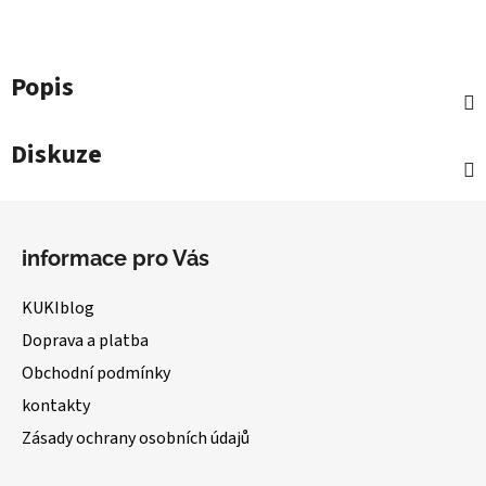
Popis
Diskuze
Z
á
informace pro Vás
p
a
KUKIblog
t
Doprava a platba
í
Obchodní podmínky
kontakty
Zásady ochrany osobních údajů